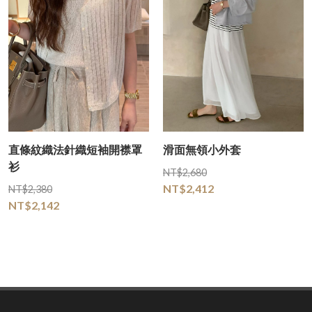
直條紋織法針織短袖開襟罩
滑面無領小外套
衫
NT$2,680
NT$2,412
NT$2,380
NT$2,142