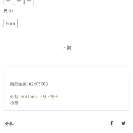
黑
灰
杏
尺寸:
Free
下架
商品編號:
#2605088
分類:
Bottoms 下身
-
裙子
標籤:
分享: