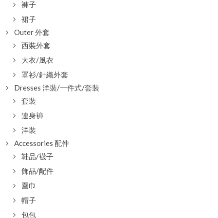
褲子
裙子
Outer 外套
西裝外套
大衣/風衣
罩衫/針織外套
Dresses 洋裝/一件式/套裝
套裝
連身褲
洋裝
Accessories 配件
鞋品/襪子
飾品/配件
圍巾
帽子
包包