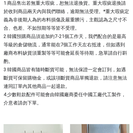
1.
商品售出若無重大瑕疵，恕無法退換貨。重大瑕疵退換請
*
於收到商品兩天內與我們聯絡，逾期無法受理。
重大瑕疵定
義為非後期人為的布料損傷及嚴重髒污，主觀認為之尺寸不
合、色差、不如預期等等皆不受理。
2.
7-21
韓國預購商品須追加約
個工作天，我們配合的是最高
7
等級的倉儲物流，通常能在
個工作天左右抵達，但如遇到
廠商布料缺貨須重製等等可能會延長等待期，急單請自行斟
酌。
3.
韓國商品皆有隨時斷貨可能，無法保證一定會訂到，如遇
斷貨可保留購物金，或該項斷貨商品單獨退款，請注意無法
連同訂單內其他商品一起退款。
4.
少數鞋款配件可能會由韓國廠商委任中國工廠代工製作，
介意者請勿下單。